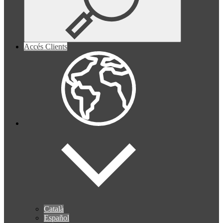
Accés Clients
Català
Español