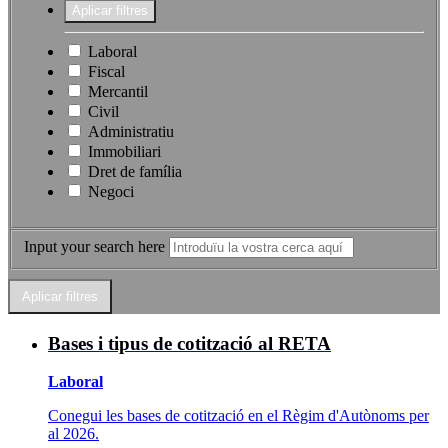
Laboral
Fiscal
Mercantil
Civil
Administratiu
Immobiliari
Dret de família
Negoci
Input your search here
Bases i tipus de cotització al RETA
Laboral
Conegui les bases de cotització en el Règim d'Autònoms per
al 2026.