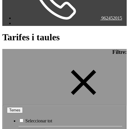
962452015
Tarifes i taules
Filtre:
Temes
Seleccionar tot