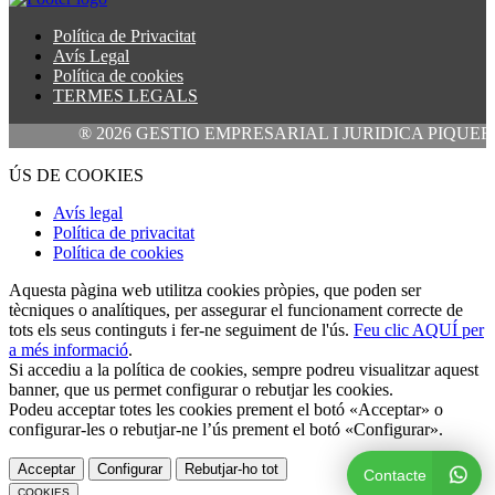
Política de Privacitat
Avís Legal
Política de cookies
TERMES LEGALS
® 2026 GESTIO EMPRESARIAL I JURIDICA PIQUERAS GARCIA
ÚS DE COOKIES
Avís legal
Política de privacitat
Política de cookies
Aquesta pàgina web utilitza cookies pròpies, que poden ser
tècniques o analítiques, per assegurar el funcionament correcte de
tots els seus continguts i fer-ne seguiment de l'ús.
Feu clic AQUÍ per
a més informació
.
Si accediu a la política de cookies, sempre podreu visualitzar aquest
banner, que us permet configurar o rebutjar les cookies.
Podeu acceptar totes les cookies prement el botó «Acceptar» o
configurar-les o rebutjar-ne l’ús prement el botó «Configurar».
Acceptar
Configurar
Rebutjar-ho tot
Contacte
COOKIES