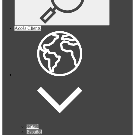
Accés Clients
Català
Español