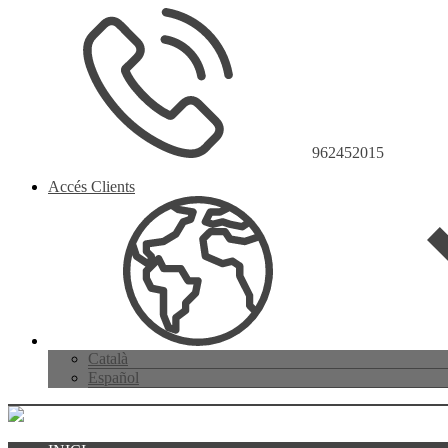
962452015
Accés Clients
Català
Español