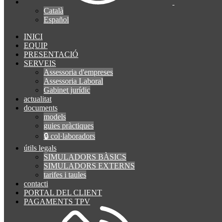
Català
Español
INICI
EQUIP
PRESENTACIÓ
SERVEIS
Assessoria d'empreses
Assessoria Laboral
Gabinet jurídic
actualitat
documents
models
guies pràctiques
🔒 col·laboradors
útils legals
SIMULADORS BÀSICS
SIMULADORS EXTERNS
tarifes i taules
contacti
PORTAL DEL CLIENT
PAGAMENTS TPV