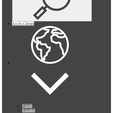
Accés Clients
Català
Español