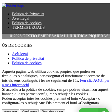
Política de Privacitat
Avís Legal
Política de cookies
TERMES LEGALS
® 2026 GESTIO EMPRESARIAL I JURIDICA PIQUERAS GARCIA, S.L
ÚS DE COOKIES
Avís legal
Política de privacitat
Política de cookies
Aquesta pàgina web utilitza cookies pròpies, que poden ser
tècniques o analítiques, per assegurar el funcionament correcte de
tots els seus continguts i fer-ne seguiment de l'ús.
Feu clic AQUÍ per
a més informació
.
Si accediu a la política de cookies, sempre podreu visualitzar aquest
banner, que us permet configurar o rebutjar les cookies.
Podeu acceptar totes les cookies prement el botó «Acceptar» o
configurar-les o rebutjar-ne l’ús prement el botó «Configurar».
Acceptar
Configurar
Rebutjar-ho tot