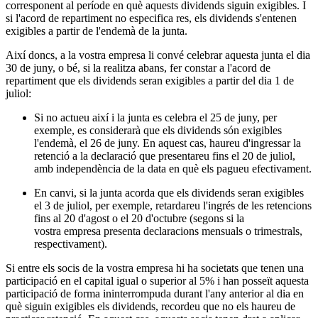
corresponent al període en què aquests dividends siguin exigibles. I
si l'acord de repartiment no especifica res, els dividends s'entenen
exigibles a partir de l'endemà de la junta.
Així doncs, a la vostra empresa li convé celebrar aquesta junta el dia
30 de juny, o bé, si la realitza abans, fer constar a l'acord de
repartiment que els dividends seran exigibles a partir del dia 1 de
juliol:
Si no actueu així i la junta es celebra el 25 de juny, per
exemple, es considerarà que els dividends són exigibles
l'endemà, el 26 de juny. En aquest cas, haureu d'ingressar la
retenció a la declaració que presentareu fins el 20 de juliol,
amb independència de la data en què els pagueu efectivament.
En canvi, si la junta acorda que els dividends seran exigibles
el 3 de juliol, per exemple, retardareu l'ingrés de les retencions
fins al 20 d'agost o el 20 d'octubre (segons si la
vostra empresa presenta declaracions mensuals o trimestrals,
respectivament).
Si entre els socis de la vostra empresa hi ha societats que tenen una
participació en el capital igual o superior al 5% i han posseït aquesta
participació de forma ininterrompuda durant l'any anterior al dia en
què siguin exigibles els dividends, recordeu que no els haureu de