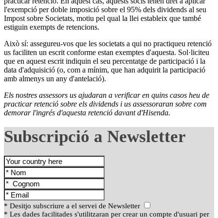
practicar retenció. En aquest cas, aquests socis tenen dret a aplicar
l'exempció per doble imposició sobre el 95% dels dividends al seu
Impost sobre Societats, motiu pel qual la llei estableix que també
estiguin exempts de retencions.
Això sí: assegureu-vos que les societats a qui no practiqueu retenció
us faciliten un escrit conforme estan exemptes d'aquesta. Sol·liciteu
que en aquest escrit indiquin el seu percentatge de participació i la
data d'adquisició (o, com a mínim, que han adquirit la participació
amb almenys un any d'antelació).
Els nostres assessors us ajudaran a verificar en quins casos heu de
practicar retenció sobre els dividends i us assessoraran sobre com
demorar l'ingrés d'aquesta retenció davant d'Hisenda.
Subscripció a Newsletter
* Desitjo subscriure a el servei de Newsletter
* Les dades facilitades s'utilitzaran per crear un compte d'usuari per