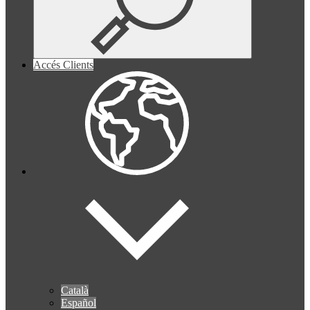
Accés Clients
Català
Español